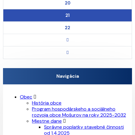
20
21
22
Navigácia
Obec
História obce
Program hospodárskeho a sociálneho
rozvoja obce Mošurov na roky 2025-2032
Miestne dane
Správne poplatky stavebné činnosti
od 1.4.2025