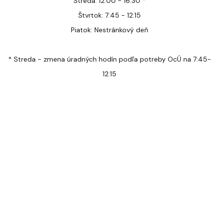
Streda: 12:00 - 16:30 *
Štvrtok: 7:45 - 12:15
Piatok: Nestránkový deň
* Streda - zmena úradných hodín podľa potreby OcÚ na 7:45-
12:15