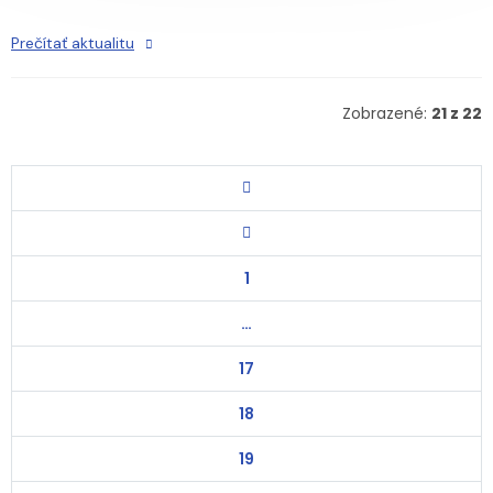
Prečítať aktualitu
Zobrazené:
21 z 22
1
…
17
18
19