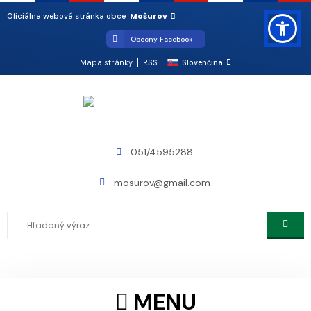
Mošurov
Oficiálna webová stránka obce
Obecný Facebook
Mapa stránky
RSS
Slovenčina
051/4595288
mosurov@gmail.com
MENU