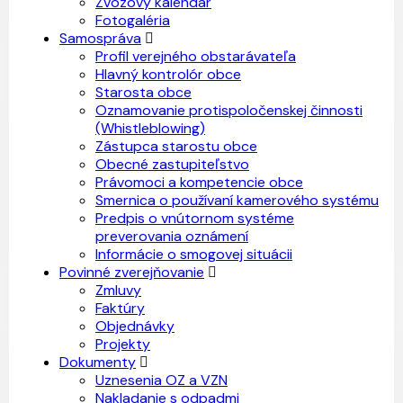
Zvozový kalendár
Fotogaléria
Samospráva
Profil verejného obstarávateľa
Hlavný kontrolór obce
Starosta obce
Oznamovanie protispoločenskej činnosti
(Whistleblowing)
Zástupca starostu obce
Obecné zastupiteľstvo
Právomoci a kompetencie obce
Smernica o používaní kamerového systému
Predpis o vnútornom systéme
preverovania oznámení
Informácie o smogovej situácii
Povinné zverejňovanie
Zmluvy
Faktúry
Objednávky
Projekty
Dokumenty
Uznesenia OZ a VZN
Nakladanie s odpadmi