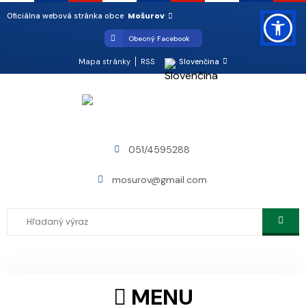
Mošurov
Oficiálna webová stránka obce
Obecný Facebook
Mapa stránky
RSS
Slovenčina
051/4595288
mosurov@gmail.com
MENU